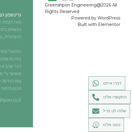
Greenshpon Engineering@2026 All
Rights Reserved
גרינשפון ה
Powered by WordPress
Built with Elementor
נמצאים בחזי
הישראלית, ו
.
המפעל מתהד
באיכות ואמינ
דבר שהביא א
ומאושר ע”י מ
צוות הנדסה ע
דברו איתנו
תכנון ופיתוח
התקשרו אלינו
hpon.co.il
שלחו לנו מייל
נווטו אלינו